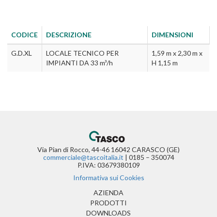
CODICE
DESCRIZIONE
DIMENSIONI
G.D.XL
LOCALE TECNICO PER
1,59 m x 2,30 m x
IMPIANTI DA 33 m³/h
H 1,15 m
Via Pian di Rocco, 44-46 16042 CARASCO (GE)
commerciale@tascoitalia.it
| 0185 – 350074
P.IVA: 03679380109
Informativa sui Cookies
(CURRENT)
AZIENDA
PRODOTTI
DOWNLOADS