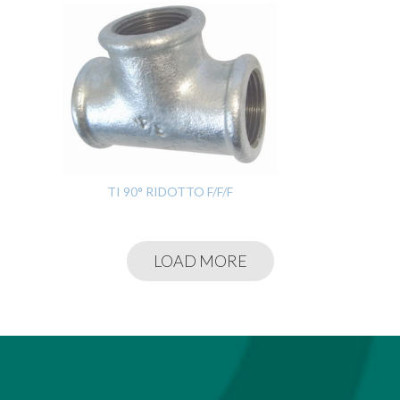
TI 90° RIDOTTO F/F/F
LOAD MORE