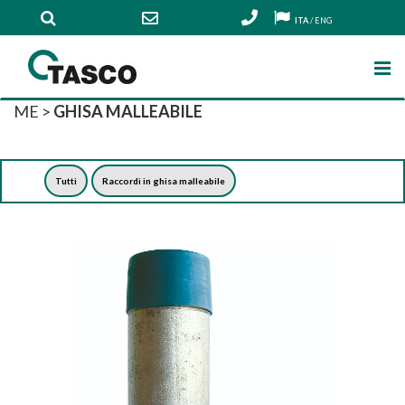
ITA
/
ENG
ME
>
GHISA MALLEABILE
Tutti
Raccordi in ghisa malleabile