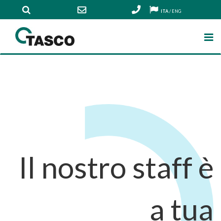
ITA
/
ENG
Il nostro staff è
a tua