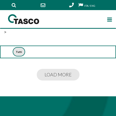
ITA
/
ENG
>
Tutti
LOAD MORE