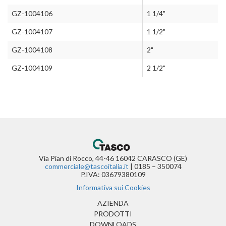
GZ-1004106
1 1/4"
GZ-1004107
1 1/2"
GZ-1004108
2"
GZ-1004109
2 1/2"
Via Pian di Rocco, 44-46 16042 CARASCO (GE)
commerciale@tascoitalia.it
| 0185 – 350074
P.IVA: 03679380109
Informativa sui Cookies
(CURRENT)
AZIENDA
PRODOTTI
DOWNLOADS