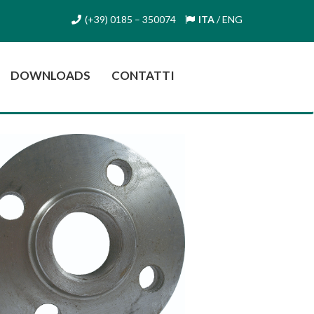
(+39) 0185 – 350074
ITA
/
ENG
DOWNLOADS
CONTATTI