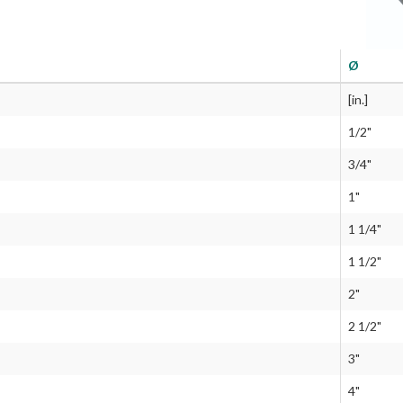
Ø
[in.]
1/2"
3/4"
1"
1 1/4"
1 1/2"
2"
2 1/2"
3"
4"