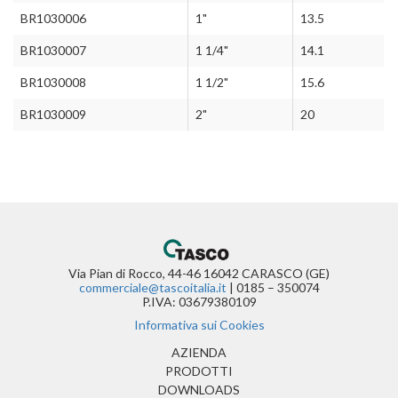
BR1030006
1"
13.5
BR1030007
1 1/4"
14.1
BR1030008
1 1/2"
15.6
BR1030009
2"
20
Via Pian di Rocco, 44-46 16042 CARASCO (GE)
commerciale@tascoitalia.it
| 0185 – 350074
P.IVA: 03679380109
Informativa sui Cookies
(CURRENT)
AZIENDA
PRODOTTI
DOWNLOADS