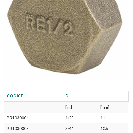
CODICE
D
L
[in.]
[mm]
BR1030004
1/2"
11
BR1030005
3/4"
10.5