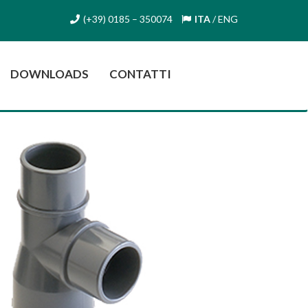
(+39) 0185 – 350074
ITA
/
ENG
DOWNLOADS
CONTATTI