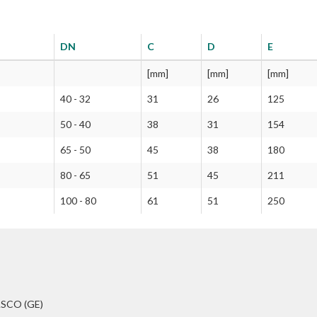
DN
C
D
E
[mm]
[mm]
[mm]
40 - 32
31
26
125
50 - 40
38
31
154
65 - 50
45
38
180
80 - 65
51
45
211
100 - 80
61
51
250
ASCO (GE)