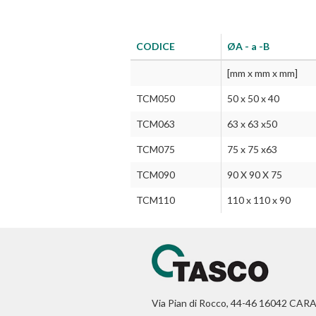
CODICE
ØA - a -B
[mm x mm x mm]
TCM050
50 x 50 x 40
TCM063
63 x 63 x50
TCM075
75 x 75 x63
TCM090
90 X 90 X 75
TCM110
110 x 110 x 90
Via Pian di Rocco, 44-46 16042 CAR