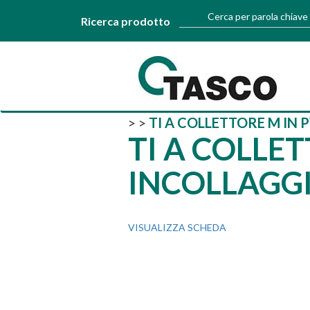
Cerca per parola chiave
Ricerca prodotto
>
>
TI A COLLETTORE M IN 
TI A COLLET
INCOLLAGG
VISUALIZZA SCHEDA