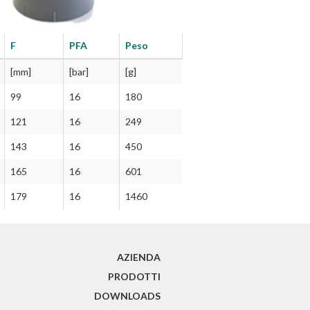
F
PFA
Peso
[mm]
[bar]
[g]
99
16
180
121
16
249
143
16
450
165
16
601
179
16
1460
(CURRENT)
AZIENDA
PRODOTTI
DOWNLOADS