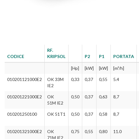
RF.
CODICE
KRIPSOL
P2
P1
PORTATA
[Hp]
[kW]
[kW]
[m³/h]
010201121000E2
OK 33M
0,33
0,37
0,55
5.4
IE2
010201221000E2
OK
0,50
0,37
0,63
8,7
51M IE2
010201250100
OK 51T1
0,50
0,37
0,58
8,7
010201321000E2
OK
0,75
0,55
0,80
11.0
71M IE2