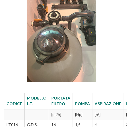
MODELLO
PORTATA
CODICE
L.T.
FILTRO
POMPA
ASPIRAZIONE
[m³/h]
[Hp]
[n°]
LT016
G.D.S.
16
1,5
4