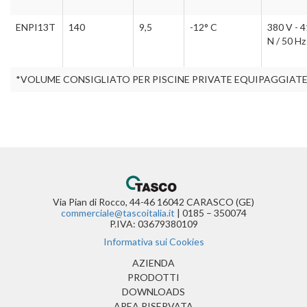
ENPI13T
140
9,5
-12° C
380 V - 4
N / 50 Hz
*VOLUME CONSIGLIATO PER PISCINE PRIVATE EQUIPAGGIAT
Via Pian di Rocco, 44-46 16042 CARASCO (GE)
commerciale@tascoitalia.it
| 0185 – 350074
P.IVA: 03679380109
Informativa sui Cookies
(CURRENT)
AZIENDA
PRODOTTI
DOWNLOADS
AREA RISERVATA