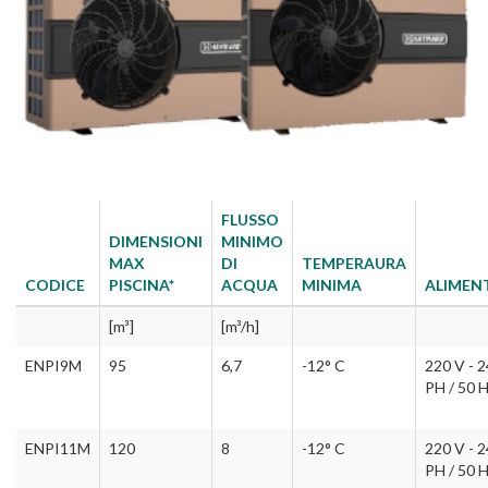
FLUSSO
DIMENSIONI
MINIMO
MAX
DI
TEMPERAURA
CODICE
PISCINA*
ACQUA
MINIMA
ALIMEN
[m³]
[m³/h]
ENPI9M
95
6,7
-12° C
220 V - 2
PH / 50 
ENPI11M
120
8
-12° C
220 V - 2
PH / 50 