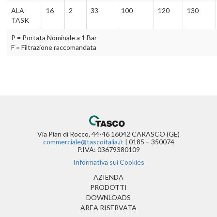
ALA-
16
2
33
100
120
130
TASK
P = Portata Nominale a 1 Bar
F = Filtrazione raccomandata
Via Pian di Rocco, 44-46 16042 CARASCO (GE)
commerciale@tascoitalia.it
| 0185 – 350074
P.IVA: 03679380109
Informativa sui Cookies
(CURRENT)
AZIENDA
PRODOTTI
DOWNLOADS
AREA RISERVATA