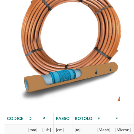
CODICE
D
P
PASSO
ROTOLO
F
F
[mm]
[L/h]
[cm]
[m]
[Mesh]
[Micron]