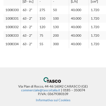
[Ø - in.]
-
-
[L/h]
[cm²]
1008330
63 - 2"
275
50
40.000
1.720
1008331
63 - 2"
150
100
40.000
1.720
1008332
63 - 2"
120
130
40.000
1.720
1008333
63 - 2"
75
200
40.000
1.720
1008334
63 - 2"
55
300
40.000
1.720
Via Pian di Rocco, 44-46 16042 CARASCO (GE)
commerciale@tascoitalia.it
| 0185 – 350074
P.IVA: 03679380109
Informativa sui Cookies