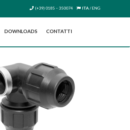
(+39) 0185 – 350074
ITA
/
ENG
DOWNLOADS
CONTATTI