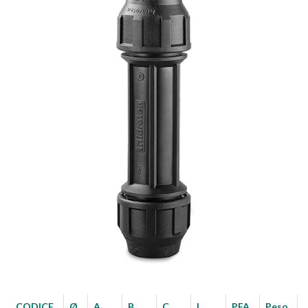
CODICE
Ø
A
B
C
L
PFA
Peso