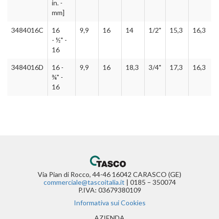
in. -
mm]
3484016C
16
9,9
16
14
1/2"
15,3
16,3
- ½" -
16
3484016D
16 -
9,9
16
18,3
3/4"
17,3
16,3
¾" -
16
Via Pian di Rocco, 44-46 16042 CARASCO (GE)
commerciale@tascoitalia.it
| 0185 – 350074
P.IVA: 03679380109
Informativa sui Cookies
(CURRENT)
AZIENDA