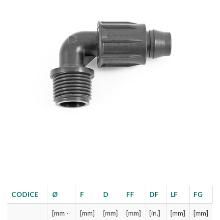
CODICE
Ø
F
D
FF
DF
LF
FG
[mm -
[mm]
[mm]
[mm]
[in.]
[mm]
[mm]