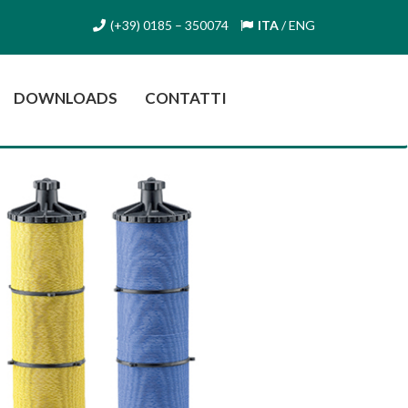
(+39) 0185 – 350074
ITA
/
ENG
DOWNLOADS
CONTATTI