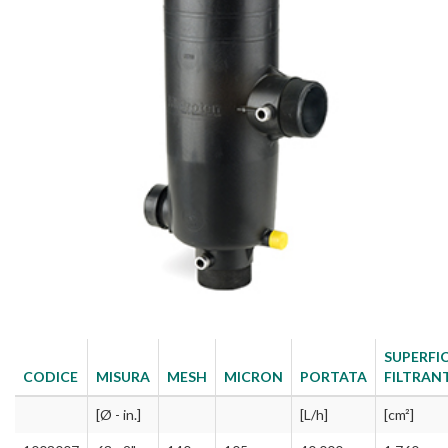
SUPERFIC
CODICE
MISURA
MESH
MICRON
PORTATA
FILTRAN
[Ø - in.]
[L/h]
[cm²]