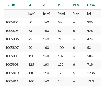
CODICE
Ø
A
B
PFA
Peso
[mm]
[mm]
[mm]
[bar]
[g]
1005804
50
160
56
6
395
1005805
63
160
89
6
428
1005806
75
160
91
6
476
1005807
90
160
100
6
531
1005808
110
160
102
6
586
1005809
125
160
135
6
718
1005810
140
140
125
6
1236
1005811
160
160
122
6
1379