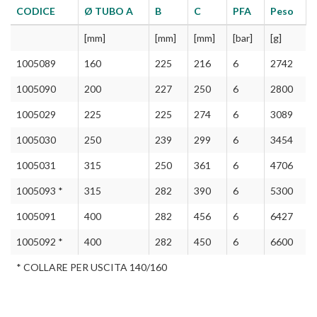
CODICE
Ø TUBO A
B
C
PFA
Peso
[mm]
[mm]
[mm]
[bar]
[g]
1005089
160
225
216
6
2742
1005090
200
227
250
6
2800
1005029
225
225
274
6
3089
1005030
250
239
299
6
3454
1005031
315
250
361
6
4706
1005093 *
315
282
390
6
5300
1005091
400
282
456
6
6427
1005092 *
400
282
450
6
6600
* COLLARE PER USCITA 140/160