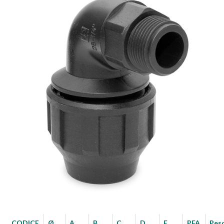
CODICE
Ø
A
B
C
D
E
PFA
Pes